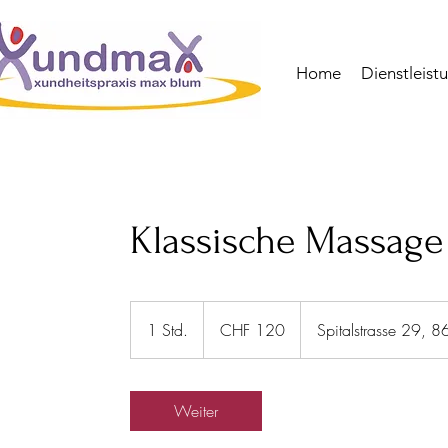
Home
Dienstleist
Klassische Massage
120
Schweizer
1 Std.
1
CHF 120
Spitalstrasse 29, 
Franken
S
t
d
Weiter